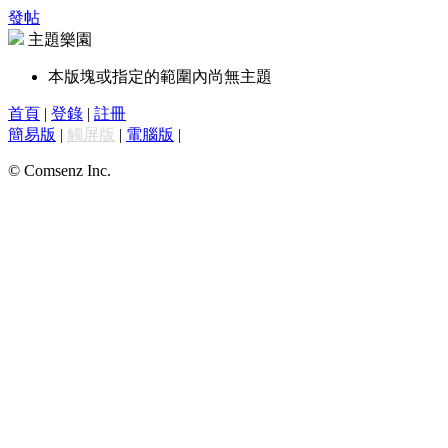
發帖
主題樂園
本版塊或指定的範圍內尚無主題
首頁
|
登錄
|
註冊
簡易版
|
觸屏版
|
電腦版
|
© Comsenz Inc.