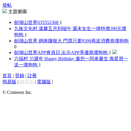
發帖
主題樂園
劍湖山世界
035552368
1
九族文化村 溫馨五月到端午 週末女生一律特價390元
壞
狗狗
1
劍湖山世界 媽咪賺狠大 門票只要$399再送消費券
壞狗狗
0
劍湖山世界APP會員日 出示APP享優惠
壞狗狗
1
六福村 35週年 Happy Birthday 邀您一同來慶生 壽星買一
送一
壞狗狗
1
首頁
|
登錄
|
註冊
簡易版
|
觸屏版
|
電腦版
|
© Comsenz Inc.