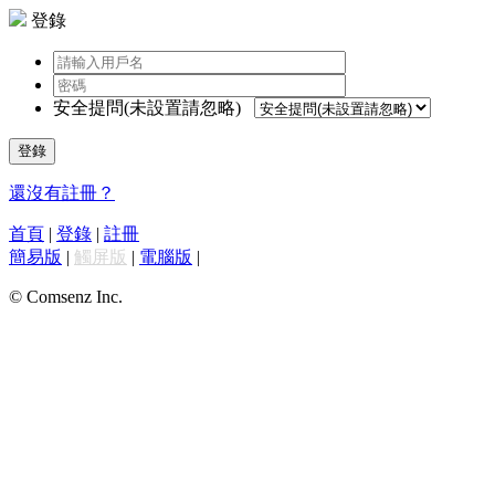
登錄
安全提問(未設置請忽略)
登錄
還沒有註冊？
首頁
|
登錄
|
註冊
簡易版
|
觸屏版
|
電腦版
|
© Comsenz Inc.