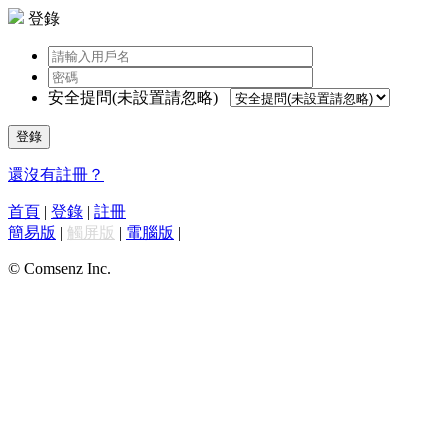
登錄
安全提問(未設置請忽略)
登錄
還沒有註冊？
首頁
|
登錄
|
註冊
簡易版
|
觸屏版
|
電腦版
|
© Comsenz Inc.