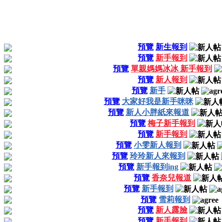
預覽
新生報到
預覽
新手報到
預覽
單親媽媽冰冰 新手報到
預覽
新人報到
預覽
新手
預覽
大家好我是新手咪咪
預覽
新人小胖紙來報道
預覽
梅子新手報到
預覽
新手報到
預覽
小雯新人報到
預覽
玲玲新人來報到
預覽
新手報到ing
預覽
香奈兒報道
預覽
新手報到
預覽
雪莉報到
預覽
新人露臉
預覽
新手報到