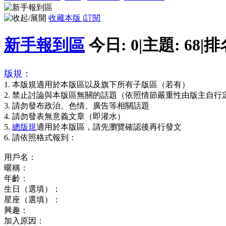
收藏本版
|
訂閱
新手報到區
今日:
0
|
主題:
68
|
排
版規：
1. 本版規適用於本版區以及旗下所有子版區（若有）
2. 禁止討論與本版區無關的話題（依照情節嚴重性由版主自行
3. 請勿發布政治、色情、廣告等相關話題
4. 請勿發表無意義文章（即灌水）
5.
總版規
適用於本版區，請先瀏覽確認後再行發文
6. 請依照格式報到：
用戶名：
暱稱：
年齡：
生日（選填）：
星座（選填）：
興趣：
加入原因：