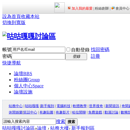
設為首頁
收藏本站
切換到寬版
帳號
找回密碼
自動登錄
密碼
註冊
登錄
快捷導航
論壇
BBS
粉絲團
Group
個人中心
Space
論壇設施
站務中心
|
咕咕嘎嘎
|
新手報到
|
電腦科技
|
軟體教學
|
世界搜奇
|
新聞資訊
|
奇聞
休閒娛樂
|
笑話中心
|
有趣貼圖
|
有趣影片
|
哈拉閒聊
|
免費遊戲
|
動漫討論
|
數獨
搜索
搜索
咕咕嘎嘎討論區
»
論壇
›
站務大樓
›
新手報到區