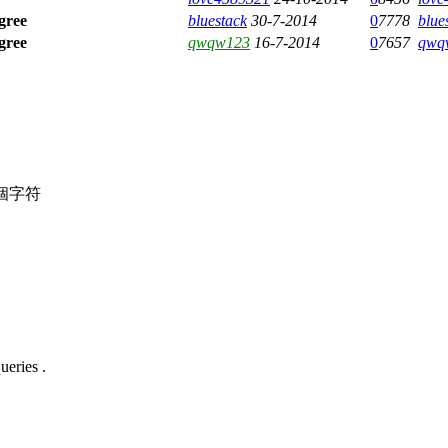
bluestack
30-7-2014
0
7778
blue
qwqw123
16-7-2014
0
7657
qwq
個字符
ueries .