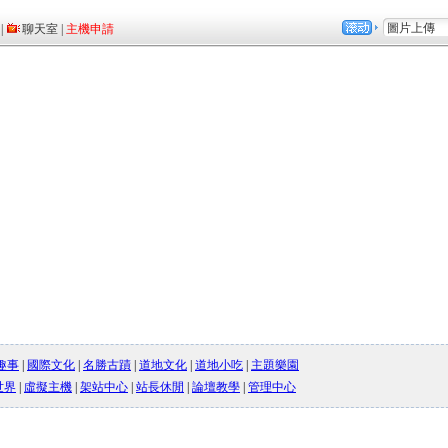
趣事
|
國際文化
|
名勝古蹟
|
道地文化
|
道地小吃
|
主題樂園
世界
|
虛擬主機
|
架站中心
|
站長休閒
|
論壇教學
|
管理中心