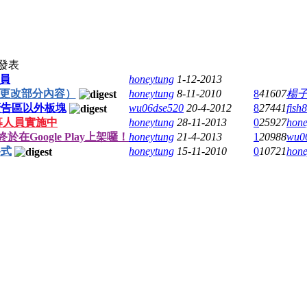
發表
員
honeytung
1-12-2013
正更改部分內容）
honeytung
8-11-2010
8
41607
楊
廣告區以外板塊
wu06dse520
20-4-2012
8
27441
fish
 招募人員實施中
honeytung
28-11-2013
0
25927
hone
於在Google Play上架囉！
honeytung
21-4-2013
1
20988
wu0
格式
honeytung
15-11-2010
0
10721
hone