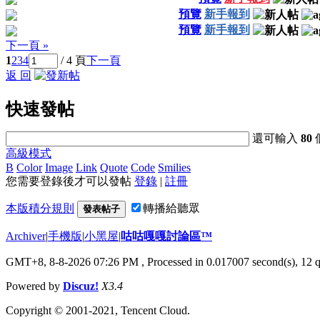
預覽
新手報到
預覽
新手報到
下一頁 »
1
2
3
4
/ 4 頁
下一頁
返 回
快速發帖
還可輸入
80
高級模式
B
Color
Image
Link
Quote
Code
Smilies
您需要登錄後才可以發帖
登錄
|
註冊
本版積分規則
轉播給聽眾
發表帖子
Archiver
|
手機版
|
小黑屋
|
咕咕嘎嘎討論區™
GMT+8, 8-8-2026 07:26 PM
, Processed in 0.017007 second(s), 12 q
Powered by
Discuz!
X3.4
Copyright © 2001-2021, Tencent Cloud.