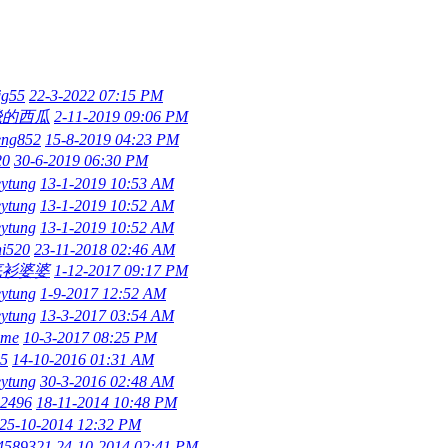
jg55
22-3-2022 07:15 PM
飛的西瓜
2-11-2019 09:06 PM
eng852
15-8-2019 04:23 PM
0
30-6-2019 06:30 PM
ytung
13-1-2019 10:53 AM
ytung
13-1-2019 10:52 AM
ytung
13-1-2019 10:52 AM
hi520
23-11-2018 02:46 AM
底衫婆婆
1-12-2017 09:17 PM
ytung
1-9-2017 12:52 AM
ytung
13-3-2017 03:54 AM
xme
10-3-2017 08:25 PM
15
14-10-2016 01:31 AM
ytung
30-3-2016 02:48 AM
i2496
18-11-2014 10:48 PM
25-10-2014 12:32 PM
4589321
24-10-2014 02:41 PM