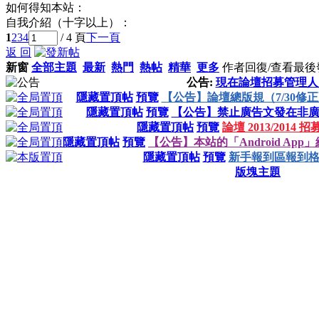
如何得知本站：
自我介紹（十字以上）：
1
2
3
4
/ 4 頁
下一頁
返 回
新窗
全部主題
最新
熱門
熱帖
精華
更多
作者
回復/查看
最後
公告:
現在論壇招募管理人
隱藏置頂帖
預覽
【公告】論壇總版規（7/30修
隱藏置頂帖
預覽
【公告】禁止廣告文發在非
隱藏置頂帖
預覽
論壇 2013/2014
隱藏置頂帖
預覽
【公告】本站的「Android App」終
隱藏置頂帖
預覽
新手報到區報到
版塊主題