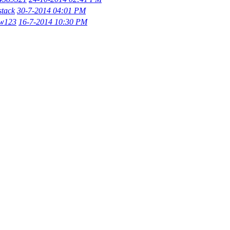
stack
30-7-2014 04:01 PM
w123
16-7-2014 10:30 PM