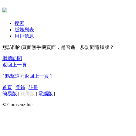
搜索
版塊列表
用戶信息
您訪問的頁面無手機頁面，是否進一步訪問電腦版？
繼續訪問
返回上一頁
[ 點擊這裡返回上一頁 ]
首頁
|
登錄
|
註冊
簡易版
|
觸屏版
|
電腦版
|
© Comsenz Inc.