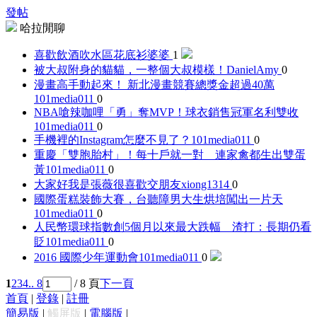
發帖
哈拉閒聊
喜歡飲酒吹水區
花底衫婆婆
1
被大叔附身的貓貓，一整個大叔模樣！
DanielAmy
0
漫畫高手動起來！ 新北漫畫競賽總獎金超過40萬
101media011
0
NBA嗆辣咖哩「勇」奪MVP！球衣銷售冠軍名利雙收
101media011
0
手機裡的Instagram怎麼不見了？
101media011
0
重慶「雙胞胎村」！每十戶就一對 連家禽都生出雙蛋
黃
101media011
0
大家好我是張薇很喜歡交朋友
xiong1314
0
國際蛋糕裝飾大賽，台聽障男大生烘培闖出一片天
101media011
0
人民幣環球指數創5個月以來最大跌幅 渣打：長期仍看
貶
101media011
0
2016 國際少年運動會
101media011
0
1
2
3
4
.. 8
/ 8 頁
下一頁
首頁
|
登錄
|
註冊
簡易版
|
觸屏版
|
電腦版
|