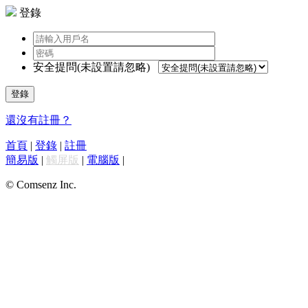
登錄
安全提問(未設置請忽略)
登錄
還沒有註冊？
首頁
|
登錄
|
註冊
簡易版
|
觸屏版
|
電腦版
|
© Comsenz Inc.