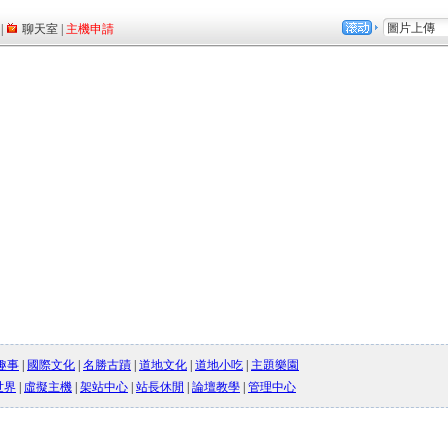
趣事
|
國際文化
|
名勝古蹟
|
道地文化
|
道地小吃
|
主題樂園
世界
|
虛擬主機
|
架站中心
|
站長休閒
|
論壇教學
|
管理中心