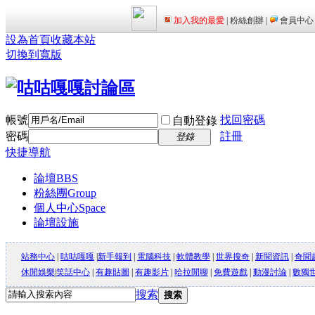
設為首頁
收藏本站
切換到寬版
帳號
找回密碼
自動登錄
密碼
註冊
登錄
快捷導航
論壇
BBS
粉絲團
Group
個人中心
Space
論壇設施
站務中心
|
咕咕嘎嘎
|
新手報到
|
電腦科技
|
軟體教學
|
世界搜奇
|
新聞資訊
|
奇聞
休閒娛樂
|
笑話中心
|
有趣貼圖
|
有趣影片
|
哈拉閒聊
|
免費遊戲
|
動漫討論
|
數獨
搜索
搜索