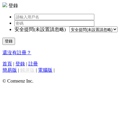
登錄
安全提問(未設置請忽略)
登錄
還沒有註冊？
首頁
|
登錄
|
註冊
簡易版
|
觸屏版
|
電腦版
|
© Comsenz Inc.