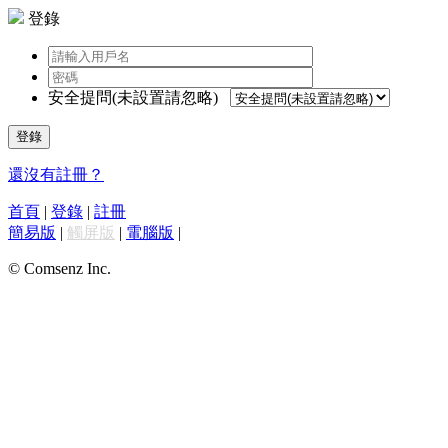
登錄
安全提問(未設置請忽略)
登錄
還沒有註冊？
首頁
|
登錄
|
註冊
簡易版
|
觸屏版
|
電腦版
|
© Comsenz Inc.