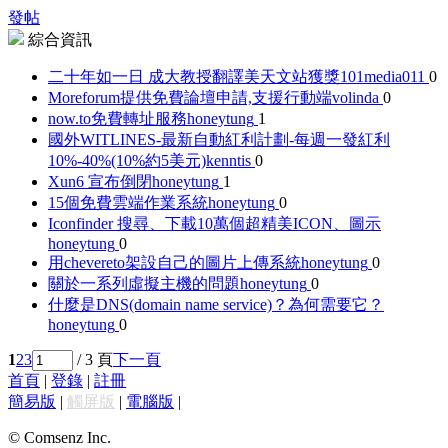
發帖
綜合資訊
二十年如一日 成大教授翻譯美天文站獲獎
101media011
0
Moreforum提供免費論壇申請,支援行動端
volinda
0
now.to免費轉址服務
honeytung
1
國外WITLINES-最新自動紅利計劃-每週一發紅利
10%-40%(10%約5美元)
kenntis
0
Xun6 宣布倒閉
honeytung
1
15個免費雲端作業系統
honeytung
0
Iconfinder 搜尋、下載10萬個超精美ICON、圖示
honeytung
0
用chevereto架設自己的圖片上傳系統
honeytung
0
關於一系列虛擬主機的問題
honeytung
0
什麼是DNS(domain name service)？為何需要它？
honeytung
0
1
2
3
/ 3 頁
下一頁
首頁
|
登錄
|
註冊
簡易版
|
觸屏版
|
電腦版
|
© Comsenz Inc.