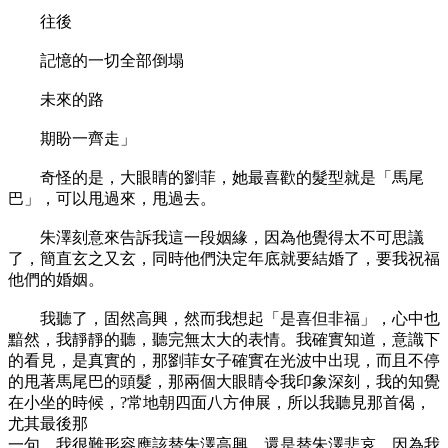
往後
記憶的一切全部倒塌
未來的路
期盼一齊走」
奇怪的是，大眼睛的劉菲，她最喜歡的髮型就是「馬尾
巴」，可以甩過來，甩過去。
朱澤刻意來告訴我這一段姻緣，因為他覺得太不可思議
了，簡直玄之又玄，同時他們決定年底就要結婚了，要我祝福
他們的婚姻。
我聽了，固然高興，然而我想起「是喜但非福」，心中也
黯然，我靜靜的聽，聽完無太大的表情。我確實知道，意識下
的看見，是真實的，那劉菲女子確實在光波中出現，而且不停
的甩著馬尾巴的頭髮，那兩個大眼睛令我印象深刻，我的知覺
在小坐的時候，?常地朝四面八方伸展，所以我聽見那首偈，
尤其最後那
一句，我很難形容應該替朱澤高興，還是替朱澤悲哀，因為我