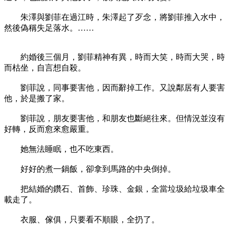
朱澤與劉菲在過江時，朱澤起了歹念，將劉菲推入水中，
然後偽稱失足落水。……
約婚後三個月，劉菲精神有異，時而大笑，時而大哭，時
而枯坐，自言想自殺。
劉菲說，同事要害他，因而辭掉工作。又說鄰居有人要害
他，於是搬了家。
劉菲說，朋友要害他，和朋友也斷絕往來。但情況並沒有
好轉，反而愈來愈嚴重。
她無法睡眠，也不吃東西。
好好的煮一鍋飯，卻拿到馬路的中央倒掉。
把結婚的鑽石、首飾、珍珠、金銀，全當垃圾給垃圾車全
載走了。
衣服、傢俱，只要看不順眼，全扔了。