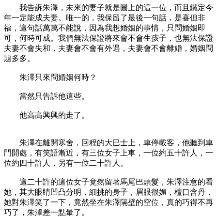
我告訴朱澤，未來的妻子就是圖上的這一位，而且鐵定今
年一定能成夫妻。唯一的，我保留了最後一句話，是喜但非
福，這句話萬萬不能說，因為我想婚姻的事情，只問婚姻即
可，何時可成。我們無法保證將來會不會生孩子，也無法保證
夫妻不會失和，夫妻會不會有外遇，夫妻會不會離婚，婚姻問
題多多。
朱澤只來問婚姻何時？
當然只告訴他這些。
他高高興興的走了。
朱澤在離開寒舍，回程的大巴士上，車停載客，他聽到車
門開處，有笑語漸近，有三位女子上車，一位約五十許人，一
位約四十許人，另有一位二十許人。
這二十許的這位女子竟然留著馬尾巴頭髮，朱澤注意的看
她，其大眼睛凹凸分明，細挑的身子，眉眼很媚，檀口含丹，
她對朱澤笑了一下，竟然坐在朱澤隔壁的空位，真的巧得不再
巧了，朱澤差一點暈了。