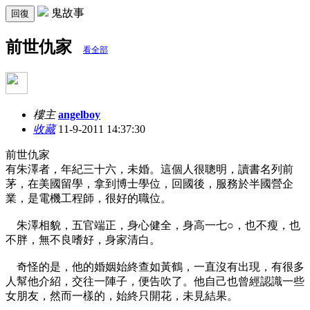
鬼故事
回復
前世仇家
看全部
樓主
angelboy
收藏
11-9-2011 14:37:30
前世仇家
有朱澤者，年紀三十六，未婚。這個人很聰明，讀書名列前
茅，在美國留學，拿到博士學位，回國後，服務於半國營企
業，是電機工程師，很好的職位。
朱澤相貌，五官端正，身心健全，身高一七○，也不瘦，也
不胖，無不良嗜好，身家清白。
奇怪的是，他的婚姻始終查如黃鶴，一直沒有出現，有很多
人幫他介紹，交往一陣子，便告吹了。他自己也曾經認識一些
女朋友，然而一樣的，始終只開花，未見結果。