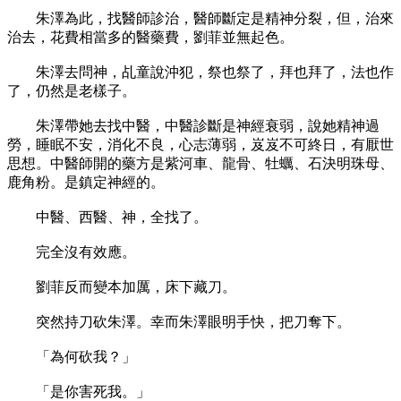
朱澤為此，找醫師診治，醫師斷定是精神分裂，但，治來
治去，花費相當多的醫藥費，劉菲並無起色。
朱澤去問神，乩童說沖犯，祭也祭了，拜也拜了，法也作
了，仍然是老樣子。
朱澤帶她去找中醫，中醫診斷是神經衰弱，說她精神過
勞，睡眠不安，消化不良，心志薄弱，岌岌不可終日，有厭世
思想。中醫師開的藥方是紫河車、龍骨、牡蠣、石決明珠母、
鹿角粉。是鎮定神經的。
中醫、西醫、神，全找了。
完全沒有效應。
劉菲反而變本加厲，床下藏刀。
突然持刀砍朱澤。幸而朱澤眼明手快，把刀奪下。
「為何砍我？」
「是你害死我。」