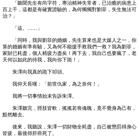
「聽聞先生有尚字符，專治精神失常者，已治癒的病患上
百上千，這都是有確實證驗的，為何獨獨對劉菲，失生無法可
治？」
「這。……」
「同時，我與劉菲的婚姻，先生算來也是大媒人之一，你
算的婚姻有準有驗，又為何不能援手救我們一救？我為劉菲，
家財已耗盡，個人精疲力盡矣！再下去，我自己也要瘋了，老
天何以如此的待我，我向你下跪！」
朱澤向我真的跪下叩頭。
我仰天長嘆：「前世仇家，為之奈何！」
我將一切事情始末告訴朱澤。
朱澤聽完，脛肢皆軟，搖搖若喪魂魄，竟不覺身為己有，
黯然離去。
後來，我聽說，朱澤一切財物全耗盡，自己被懲罰得身心
皆疲，最後得肝癌死了。