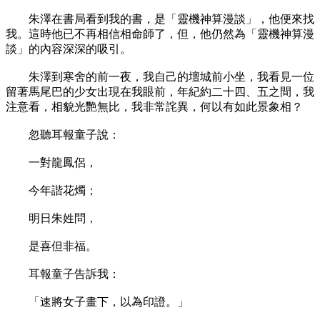
朱澤在書局看到我的書，是「靈機神算漫談」，他便來找
我。這時他已不再相信相命師了，但，他仍然為「靈機神算漫
談」的內容深深的吸引。
朱澤到寒舍的前一夜，我自己的壇城前小坐，我看見一位
留著馬尾巴的少女出現在我眼前，年紀約二十四、五之間，我
注意看，相貌光艷無比，我非常詫異，何以有如此景象相？
忽聽耳報童子說：
一對龍鳳侶，
今年諧花燭；
明日朱姓問，
是喜但非福。
耳報童子告訴我：
「速將女子畫下，以為印證。」