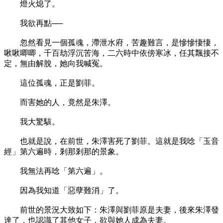
燈火熄了。
我欲再點──
忽然看見一個孤魂，滯泄水府，苦趣難言，是慘慘悽悽，
啾啾唧唧，千百劫浮沉苦海，二六時中依傍寒冰，任其飄接不
定，無由解脫，她向我喊冤。
這位孤魂，正是劉菲。
而害她的人，竟然是朱澤。
我大驚駭。
也就是說，在前世，朱澤害死了劉菲。這就是我唸「玉音
經」第六遍時，剎那剎那的景象。
我無法再唸「第六遍」。
因為我知道「惡孽難消」了。
前世的景況大致如下：朱澤與劉菲原是夫妻，後來朱澤發
達了，也認識了其他女子，欲與她人成為夫妻。