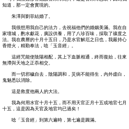
知道，那一定會實現的。
朱澤與劉菲結婚了。
我很想用我自己的法力，去祝福他們的婚姻美滿。我在自
家壇城，酌水獻花，廣設供養，用了八珍百味，採取了禳度之
法。我在農曆的十月十五日，乃是水官解厄之日也，我嚴持心
香燈火，精勤奉法，唸「玉音經」。
這經咒能使陰陽相配，其上下血脈相通，終而復始，往來
無滯與天地之正忝相交。
而一切邪穢自去，陰陽調和，災病不能得生，內外虛白，
鬼魅悉以消除。
這是救度他兩人的大法。
我為何用水官十月十五，而不用天官正月十五或地官七月
十五，這是因為天官及地官均已過矣！
唸「玉音經」到第六遍時，第七遍是圓滿。