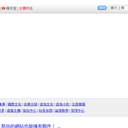
趣事
|
國際文化
|
名勝古蹟
|
道地文化
|
道地小吃
|
主題樂園
世界
|
虛擬主機
|
架站中心
|
站長休閒
|
論壇教學
|
管理中心
ive】那你的網站也能擁有郵件！ ...