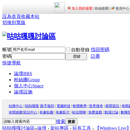
設為首頁
收藏本站
切換到寬版
帳號
找回密碼
自動登錄
密碼
註冊
登錄
快捷導航
論壇
BBS
粉絲團
Group
個人中心
Space
論壇設施
站務中心
|
咕咕嘎嘎
|
新手報到
|
電腦科技
|
軟體教學
|
世界搜奇
|
新聞資訊
|
奇聞
休閒娛樂
|
笑話中心
|
有趣貼圖
|
有趣影片
|
哈拉閒聊
|
免費遊戲
|
動漫討論
|
數獨
搜索
搜索
咕咕嘎嘎討論區
»
論壇
›
架站專區
›
站長工具
›
【Windows L