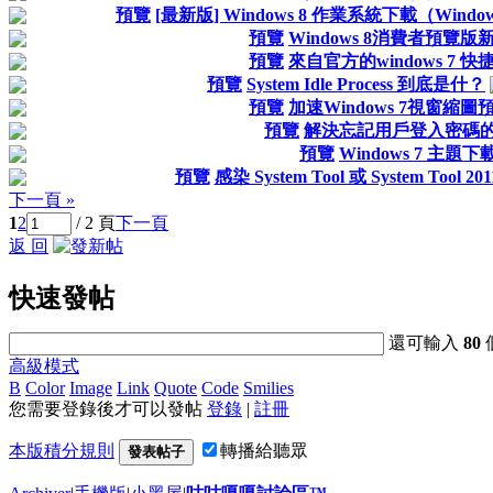
預覽
[最新版] Windows 8 作業系統下載（Windows 8
預覽
Windows 8消費者預覽
預覽
來自官方的windows 7 
預覽
System Idle Process 到底是什？
預覽
加速Windows 7視窗縮
預覽
解決忘記用戶登入密碼
預覽
Windows 7 主題下
預覽
感染 System Tool 或 System Too
下一頁 »
1
2
/ 2 頁
下一頁
返 回
快速發帖
還可輸入
80
高級模式
B
Color
Image
Link
Quote
Code
Smilies
您需要登錄後才可以發帖
登錄
|
註冊
本版積分規則
轉播給聽眾
發表帖子