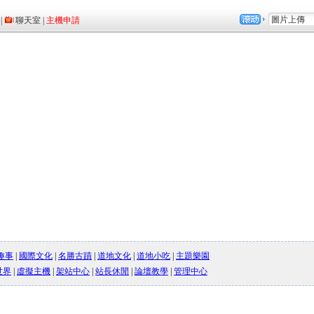
趣事
|
國際文化
|
名勝古蹟
|
道地文化
|
道地小吃
|
主題樂園
世界
|
虛擬主機
|
架站中心
|
站長休閒
|
論壇教學
|
管理中心