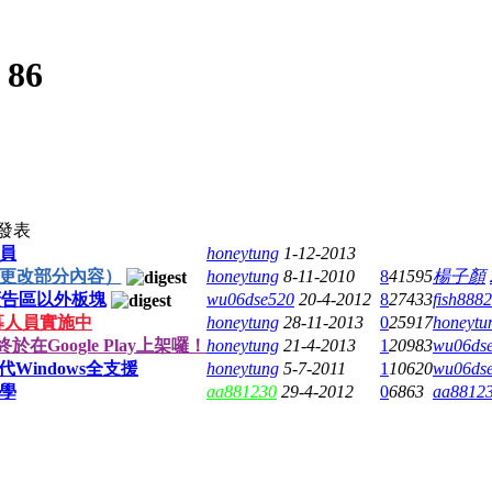
:
86
發表
員
honeytung
1-12-2013
正更改部分內容）
honeytung
8-11-2010
8
41595
楊子顏
廣告區以外板塊
wu06dse520
20-4-2012
8
27433
fish888
 招募人員實施中
honeytung
28-11-2013
0
25917
honeytu
於在Google Play上架囉！
honeytung
21-4-2013
1
20983
wu06ds
Windows全支援
honeytung
5-7-2011
1
10620
wu06ds
教學
aa881230
29-4-2012
0
6863
aa8812