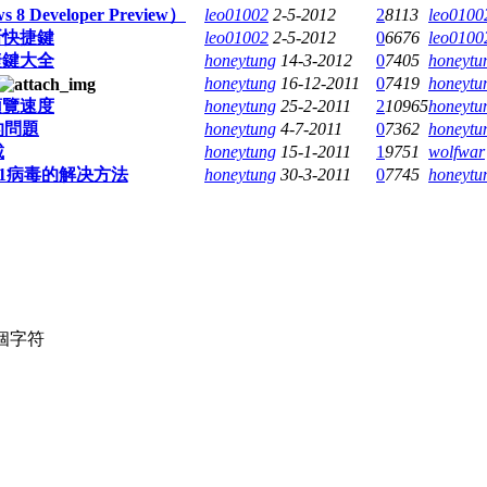
 Developer Preview）
leo01002
2-5-2012
2
8113
leo0100
版新快捷鍵
leo01002
2-5-2012
0
6676
leo0100
快捷鍵大全
honeytung
14-3-2012
0
7405
honeytu
honeytung
16-12-2011
0
7419
honeytu
圖預覽速度
honeytung
25-2-2011
2
10965
honeytu
的問題
honeytung
4-7-2011
0
7362
honeytu
載
honeytung
15-1-2011
1
9751
wolfwar
l 2011病毒的解决方法
honeytung
30-3-2011
0
7745
honeytu
個字符