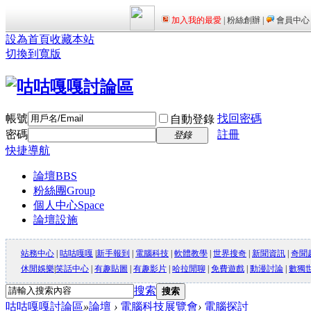
設為首頁
收藏本站
切換到寬版
帳號
找回密碼
自動登錄
密碼
註冊
登錄
快捷導航
論壇
BBS
粉絲團
Group
個人中心
Space
論壇設施
站務中心
|
咕咕嘎嘎
|
新手報到
|
電腦科技
|
軟體教學
|
世界搜奇
|
新聞資訊
|
奇聞
休閒娛樂
|
笑話中心
|
有趣貼圖
|
有趣影片
|
哈拉閒聊
|
免費遊戲
|
動漫討論
|
數獨
搜索
搜索
咕咕嘎嘎討論區
»
論壇
›
電腦科技展覽會
›
電腦探討