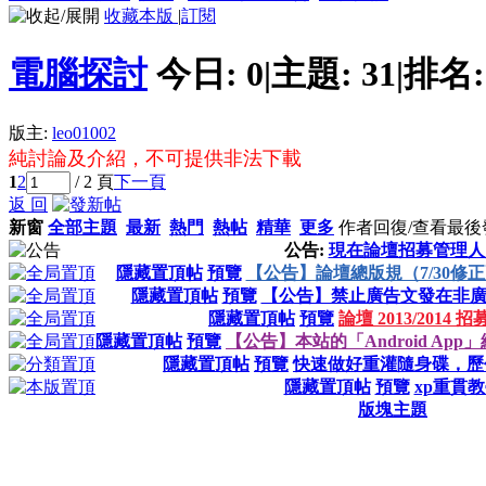
收藏本版
|
訂閱
電腦探討
今日:
0
|
主題:
31
|
排名
版主:
leo01002
純討論及介紹，不可提供非法下載
1
2
/ 2 頁
下一頁
返 回
新窗
全部主題
最新
熱門
熱帖
精華
更多
作者
回復/查看
最後
公告:
現在論壇招募管理人
隱藏置頂帖
預覽
【公告】論壇總版規（7/30修
隱藏置頂帖
預覽
【公告】禁止廣告文發在非
隱藏置頂帖
預覽
論壇 2013/2014
隱藏置頂帖
預覽
【公告】本站的「Android App」終
隱藏置頂帖
預覽
快速做好重灌隨身碟，歷代
隱藏置頂帖
預覽
xp重貫
版塊主題