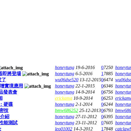
honeytung
19-6-2016
0
7250
honeytu
處理器即將登場
honeytung
6-5-2016
1
7885
honeytu
世了
wu06dse520
13-12-2015
0
6474
wu06ds
s擴增實境應用
honeytung
22-1-2015
0
6346
honeytu
九月產品發表會
honeytung
14-9-2014
0
6756
honeytu
相
erickama
10-9-2014
0
6253
erickam
：硬碟
honeytung
2-1-2014
0
6244
honeytu
化密技
bmw686252
25-12-2013
0
6793
bmw686
略介紹
honeytung
27-11-2012
0
6395
honeytu
 4G 性能測試
honeytung
23-11-2012
0
7605
honeytu
全
leo01002
14-3-2012
1
7848
catclaw