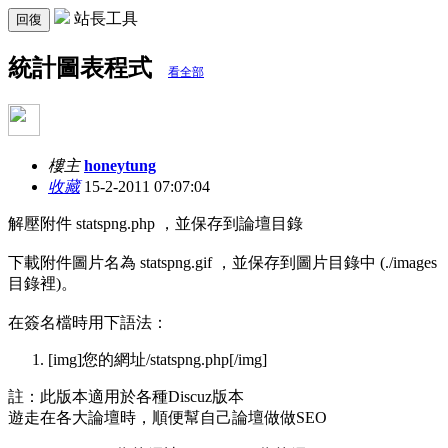
站長工具
回復
統計圖表程式
看全部
樓主
honeytung
收藏
15-2-2011 07:07:04
解壓附件 statspng.php ，並保存到論壇目錄
下載附件圖片名為 statspng.gif ，並保存到圖片目錄中 (./images
目錄裡)。
在簽名檔時用下語法：
[img]您的網址/statspng.php[/img]
註：此版本適用於各種Discuz版本
遊走在各大論壇時，順便幫自己論壇做做SEO